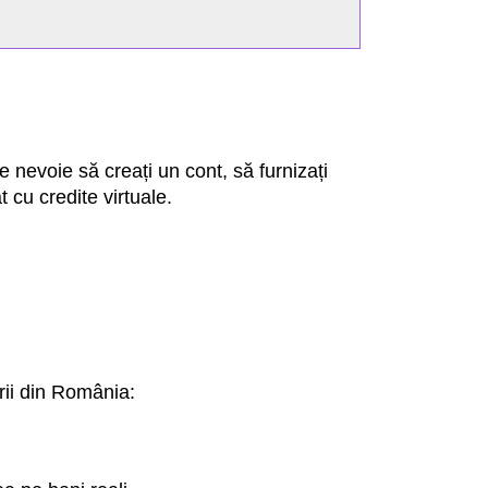
 nevoie să creați un cont, să furnizați
t cu credite virtuale.
rii din România: