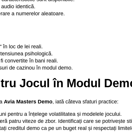
 audio identică.
erare a numerelor aleatoare.
în loc de lei reali.
e tensiunea psihologică.
i convertite în bani reali.
usuri de cazinou în modul demo.
tru Jocul în Modul Dem
ța
Avia Masters Demo
, iată câteva sfaturi practice:
uni pentru a înțelege volatilitatea și modelele jocului.
eră patru viteze de zbor. Identificați care se potrivește s
tați creditul demo ca pe un buget real și respectați limitel