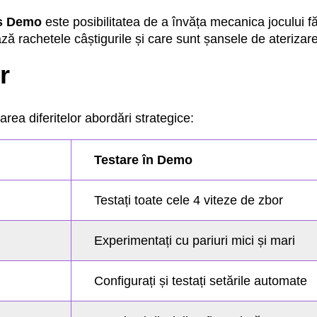
rs Demo
este posibilitatea de a învăța mecanica jocului fă
ză rachetele câștigurile și care sunt șansele de aterizar
r
ea diferitelor abordări strategice:
Testare în Demo
Testați toate cele 4 viteze de zbor
Experimentați cu pariuri mici și mari
Configurați și testați setările automate